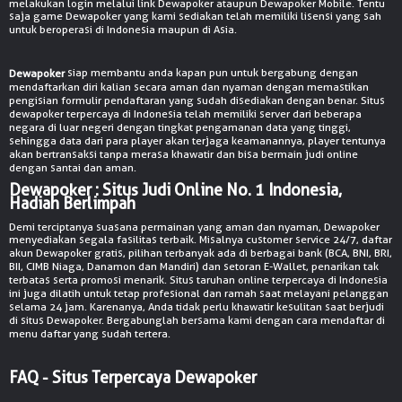
melakukan login melalui link Dewapoker ataupun Dewapoker Mobile. Tentu
© Copyright 2026 dwp0k3r.net - All right reserved | 18+
saja game Dewapoker yang kami sediakan telah memiliki lisensi yang sah
untuk beroperasi di Indonesia maupun di Asia.
siap membantu anda kapan pun untuk bergabung dengan
Dewapoker
mendaftarkan diri kalian secara aman dan nyaman dengan memastikan
pengisian formulir pendaftaran yang sudah disediakan dengan benar. Situs
dewapoker terpercaya di Indonesia telah memiliki server dari beberapa
negara di luar negeri dengan tingkat pengamanan data yang tinggi,
sehingga data dari para player akan terjaga keamanannya, player tentunya
akan bertransaksi tanpa merasa khawatir dan bisa bermain judi online
dengan santai dan aman.
Dewapoker : Situs Judi Online No. 1 Indonesia,
Hadiah Berlimpah
Demi terciptanya suasana permainan yang aman dan nyaman, Dewapoker
menyediakan segala fasilitas terbaik. Misalnya customer service 24/7, daftar
akun Dewapoker gratis, pilihan terbanyak ada di berbagai bank (BCA, BNI, BRI,
BII, CIMB Niaga, Danamon dan Mandiri) dan setoran E-Wallet, penarikan tak
terbatas serta promosi menarik. Situs taruhan online terpercaya di Indonesia
ini juga dilatih untuk tetap profesional dan ramah saat melayani pelanggan
selama 24 jam. Karenanya, Anda tidak perlu khawatir kesulitan saat berjudi
di situs Dewapoker. Bergabunglah bersama kami dengan cara mendaftar di
menu daftar yang sudah tertera.
FAQ - Situs Terpercaya Dewapoker