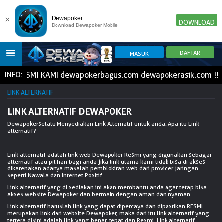
×
Dewapoker
DOWNLOAD
Download Dewapoker Mobile
INK RESMI KAMI dewapokerbagus.com dewapokerasik.com !!!M
INFO:
HOME
LINK ALTERNATIF
LINK ALTERNATIF DEWAPOKER
POKER
SLOT GAME
IDN E-LOTTERY
Dewapoker selalu Menyediakan Link Alternatif untuk anda. Apa itu Link
alternatif?
NEW
NEW
SPORTBOOK
LIVE CASINO
IDNLIVE
Link alternatif adalah link web Dewapoker Resmi yang digunakan sebagai
alternatif atau pilihan bagi anda jika link utama kami tidak bisa di akses
NEW
dikarenakan adanya masalah pemblokiran web dari provider jaringan
seperti Nawala dan Internet Positif.
TOGEL
ESPORTS
ARCADE
Link alternatif yang di sediakan ini akan membantu anda agar tetap bisa
akses website Dewapoker dan bermain dengan aman dan nyaman.
NEW
NEW
NEW
Link alternatif haruslah link yang dapat dipercaya dan dipastikan RESMI
merupakan link dari website Dewapoker, maka dari itu link alternatif yang
TEMBAK IKAN
IDNRAFFLE
IDNTRADE
tertera disini adalah link yang benar, tepat dan Resmi. Link alternatif